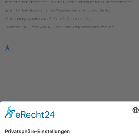
genannten Betriebssysteme. Die 64-Bit-Version unterstützt nur 64-Bit-Versionen der
genannten Betriebssysteme. Des Weiteren werden App bzw. Desktop
Virtualisierungssysteme wie z.B. Citrix XenApp unterstützt.
² Microsoft .NET Framework 4.7.2 wird vom Setup automatisch installiert.