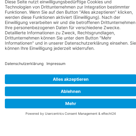
Produktwebsite
Kontakt
Impressum
Datenschut
Newsletter
DE
EN
© infas 360 GmbH
Ich stimme zu,
dass meine E-
Mail-Adresse
erhoben und