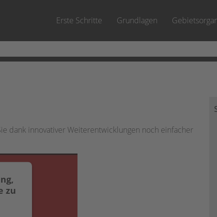
Zu Hauptinhalt springen
Erste Schritte
Grundlagen
Gebietsorgan
»
»
Sie dank innovativer Weiterentwicklungen noch einfacher
ng,
e zu