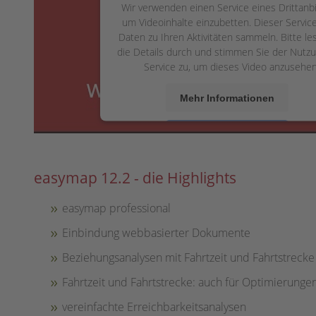
Wir verwenden einen Service eines Drittanbi
um Videoinhalte einzubetten. Dieser Servic
Daten zu Ihren Aktivitäten sammeln. Bitte le
die Details durch und stimmen Sie der Nutz
Service zu, um dieses Video anzusehen
Mehr Informationen
Akzeptieren
powered by
Usercentrics Consent Manag
easymap 12.2 - die Highlights
Platform
&
eRecht24
easymap professional
Einbindung webbasierter Dokumente
Beziehungsanalysen mit Fahrtzeit und Fahrtstrecke
Fahrtzeit und Fahrtstrecke: auch für Optimierung
vereinfachte Erreichbarkeitsanalysen