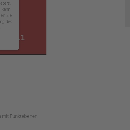
eters,
e kann
sen Sie
ung des
.
ement
en mit Punktebenen