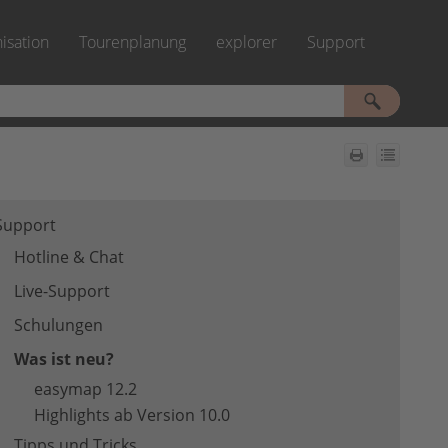
isation
Tourenplanung
explorer
Support
»
»
»
»
Support
Hotline & Chat
Live-Support
Schulungen
Was ist neu?
easymap 12.2
Highlights ab Version 10.0
Tipps und Tricks