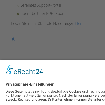
vereintes Support-Portal
überarbeiteter PDF Export
Lesen Sie mehr über die Neuerungen
hier
.