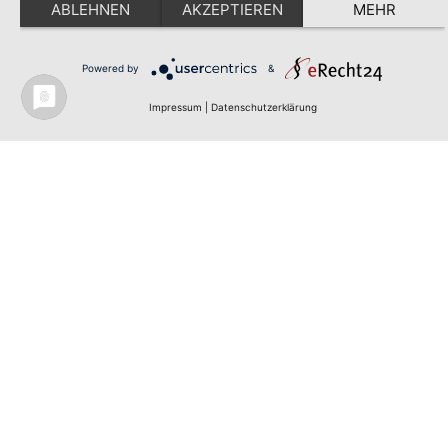
ABLEHNEN
AKZEPTIEREN
MEHR
Powered by
&
Impressum
|
Datenschutzerklärung
Produktwebsite
Kontakt
Impressum
Datenschut
Newsletter
DE
EN
© infas LT GmbH
Ich stimme zu,
dass meine E-
Mail-Adresse
erhoben und
verarbeitet
wird. Sie können
Ihre Einwilligung
jederzeit
widerrufen.
Datenschutzhin
weis
Anmelde