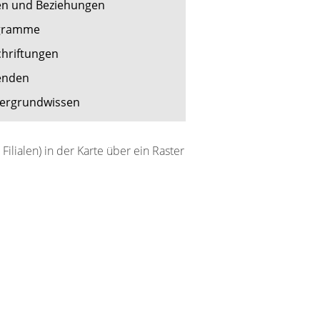
ien und Beziehungen
gramme
chriftungen
enden
tergrundwissen
lialen) in der Karte über ein Raster