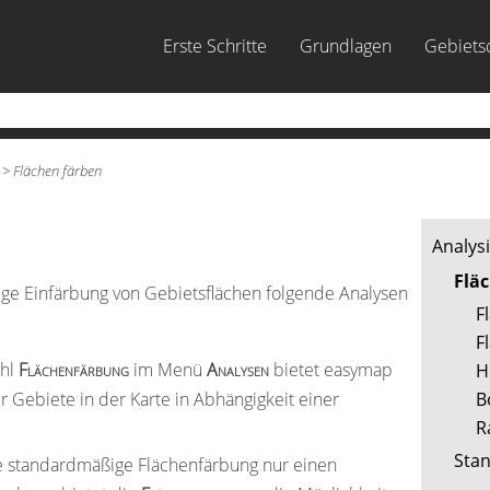
Zu Hauptinhalt springen
Erste Schritte
Grundlagen
Gebietso
»
»
>
Flächen färben
Analys
Flä
ige Einfärbung von Gebietsflächen folgende Analysen
F
F
ehl
Flächenfärbung
im Menü
Analysen
bietet easymap
H
r Gebiete in der Karte in Abhängigkeit einer
B
R
Sta
 standardmäßige Flächenfärbung nur einen