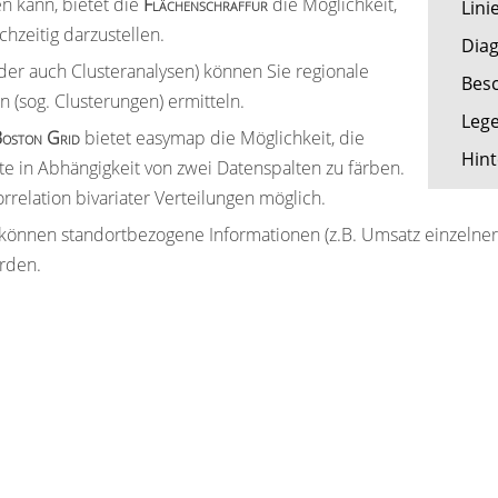
n kann, bietet die
Flächenschraffur
die Möglichkeit,
Lin
hzeitig darzustellen.
Dia
der auch Clusteranalysen) können Sie regionale
Bes
(sog. Clusterungen) ermitteln.
Leg
oston Grid
bietet easymap die Möglichkeit, die
Hin
te in Abhängigkeit von zwei Datenspalten zu färben.
orrelation bivariater Verteilungen möglich.
können standortbezogene Informationen (z.B. Umsatz einzelner Fi
rden.