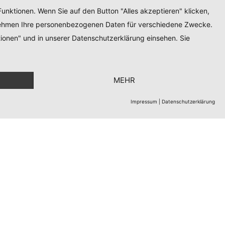
unktionen. Wenn Sie auf den Button "Alles akzeptieren" klicken,
ternehmen Ihre personenbezogenen Daten für verschiedene Zwecke.
ionen" und in unserer Datenschutzerklärung einsehen. Sie
MEHR
Impressum
|
Datenschutzerklärung
etter
stimme zu, dass meine E-Mail-Adresse erhoben und
beitet wird. Sie können Ihre Einwilligung jederzeit
rrufen.
Datenschutzhinweis