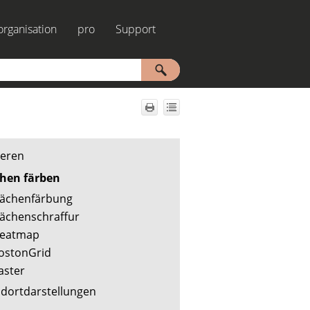
rganisation
pro
Support
»
»
»
ieren
chen färben
lächenfärbung
lächenschraffur
eatmap
ostonGrid
aster
ndortdarstellungen