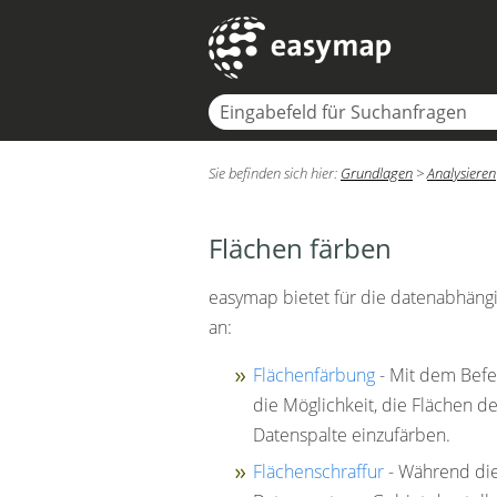
Sie befinden sich hier:
Grundlagen
>
Analysieren
Flächen färben
easymap bietet für die datenabhäng
an:
Flächenfärbung
- Mit dem Bef
die Möglichkeit, die Flächen de
Datenspalte einzufärben.
Flächenschraffur
- Während die