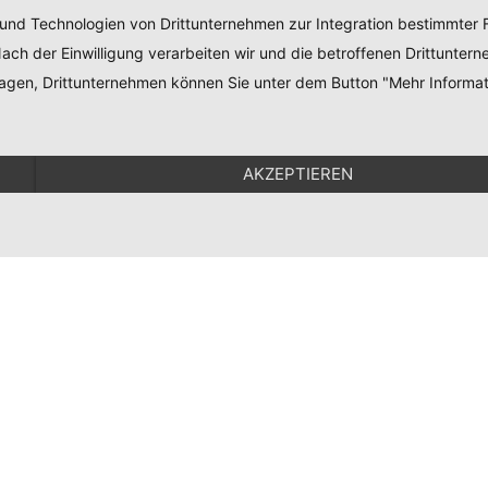
 und Technologien von Drittunternehmen zur Integration bestimmter F
. Nach der Einwilligung verarbeiten wir und die betroffenen Drittun
lagen, Drittunternehmen können Sie unter dem Button "Mehr Informat
AKZEPTIEREN
site
Kontakt
Impressum
Datenschutz
Newsl
 GmbH
Ich 
verar
wide