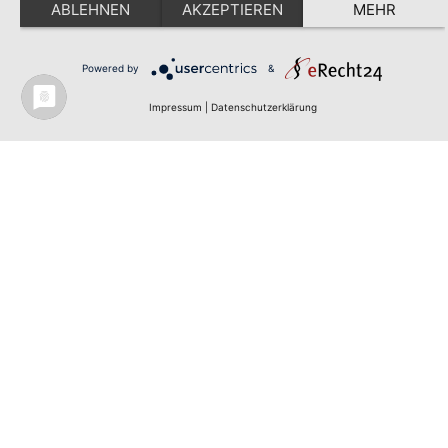
ABLEHNEN
AKZEPTIEREN
MEHR
Powered by
&
Impressum
|
Datenschutzerklärung
Produktwebsite
Kontakt
Impressum
Datenschut
Newsletter
DE
EN
© infas LT GmbH
Ich stimme zu,
dass meine E-
Mail-Adresse
erhoben und
verarbeitet
wird. Sie können
Ihre Einwilligung
jederzeit
widerrufen.
Datenschutzhin
weis
Anmelde